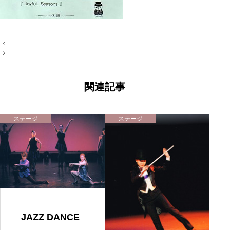
投
稿
ナ
ビ
ゲ
ー
関連記事
シ
ョ
ン
ステージ
ステージ
JAZZ DANCE