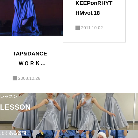
KEEPonRHYT
HMvol.18
2011.10.02
TAP&DANCE
ＷＯＲＫＳ
ＨＯＰ 「宅
2008.10.26
原浩一タップ
ダンサー60周
レッスン
年記念」
LESSON
よくある質問