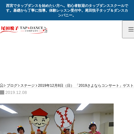
西宮でタップダンスを始めたい方へ。初心者歓迎のタップダンススクールで
す。基礎から丁寧に指導。体験レッスン受付中。尾田悦子タップ＆ダンスカ
ンパニー。
記録
Record
HOME
ブログ
ステージ
2019年12月8日（日） 「2019さよならコンサート」ゲス
2019.12.08