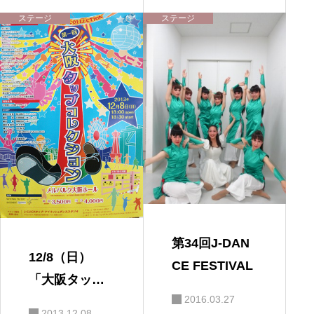
ME 2004」 Ｋ
ステージ
ステージ
ＥＥＰ Ｏ
Ｎ ＲＨＹＴ
ＨＭ ＶＯ
Ｌ．１2
第34回J-DAN
12/8（日）
CE FESTIVAL
「大阪タップ
2016.03.27
コレクショ
2013.12.08