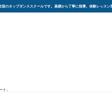
歓迎のタップダンススクールです。基礎から丁寧に指導。体験レッスン
ステージ
記録
プルテキス
cord
サート」
20021年12月12日（日） 「2021さよ
サート」