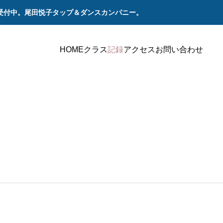
受付中。尾田悦子タップ＆ダンスカンパニー。
HOME
クラス
記録
アクセス
お問い合わせ
ステージ
ステ
ならコン
2020年12月6日（日） 「2020さよならコンサ
2019年
ート」
ート」ゲ