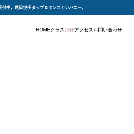
受付中。尾田悦子タップ＆ダンスカンパニー。
HOME
クラス
記録
アクセス
お問い合わせ
ステージ
ステ
ならコン
2020年12月6日（日） 「2020さよならコンサ
2019年
ート」
ート」ゲ