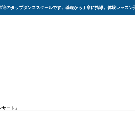
歓迎のタップダンススクールです。基礎から丁寧に指導。体験レッスン
ステージ
記録
プルテキス
cord
コンサート」
20021年12月12日（日） 「2021さよ
サート」