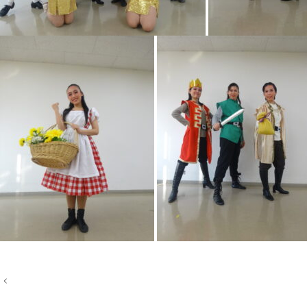
投
稿
ナ