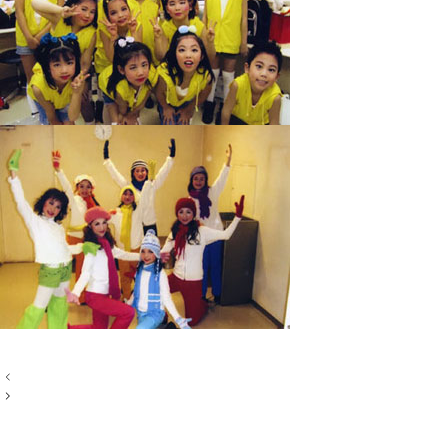
投
稿
ナ
ビ
ゲ