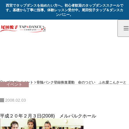
西宮でタップダンスを始めたい方へ。初心者歓迎のタップダンススクールで
す。基礎から丁寧に指導。体験レッスン受付中。尾田悦子タップ＆ダンスカ
ンパニー。
記録
Record
HOME
ブログ
イベント
骨髄バンク登録推進運動 命のつどい ふれ愛こんさーと
イベント
2008.02.03
平成２０年２月３日(2008) メルパルクホール