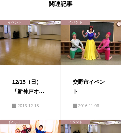
ー
関連記事
シ
ョ
ン
イベント
イベント
12/15（日）
交野市イベン
「新神戸オリ
ト
エンタルアベ
2013.12.15
2016.11.06
ニュー」
イベント
イベント