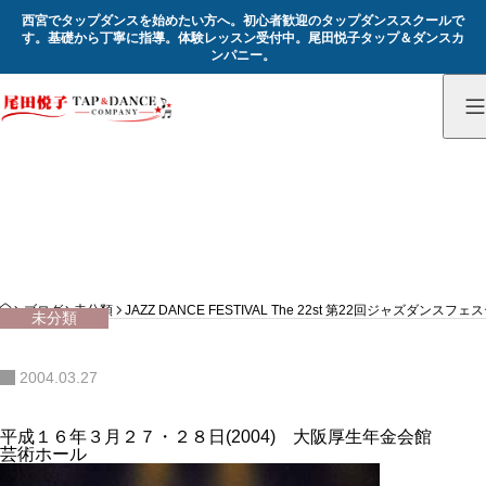
西宮でタップダンスを始めたい方へ。初心者歓迎のタップダンススクールで
す。基礎から丁寧に指導。体験レッスン受付中。尾田悦子タップ＆ダンスカ
ンパニー。
記録
Record
HOME
ブログ
未分類
JAZZ DANCE FESTIVAL The 22st 第22回ジャズダンスフ
未分類
2004.03.27
平成１６年３月２７・２８日(2004) 大阪厚生年金会館
芸術ホール