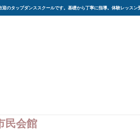
歓迎のタップダンススクールです。基礎から丁寧に指導。体験レッスン
ステージ
記録
プルテキス
cord
20
市民会館
3さよならコン
サ