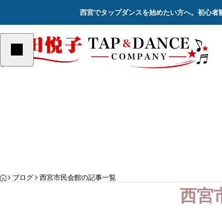
西宮でタップダンスを始めたい方へ。初心者
ステージ
YOGA
PILATES
サンプルテキスト。サンプルテキス
サンプルテキスト。サン
ト。
ト。
Re
HOME
ブログ
西宮市民会館の記事一覧
西宮
22日（日） 「2024さよならコン
2023年12月17日（日） 「202
サート」