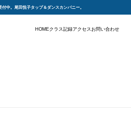
受付中。尾田悦子タップ＆ダンスカンパニー。
HOME
クラス
記録
アクセス
お問い合わせ
ステージ
ステージ
021年12月12日（日） 「2021さよならコン
2020年12月6日（日）
ート」
ート」