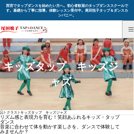
西宮でタップダンスを始めたい方へ。初心者歓迎のタップダンススクールで
す。基礎から丁寧に指導。体験レッスン受付中。尾田悦子タップ＆ダンスカ
ンパニー。
キッズタップ キッズジ
ャズ
HOME
クラス
キッズタップ キッズジャズ
リズム感と表現力を育む！笑顔あふれるキッズ・タップ
ダンス
音楽に合わせて体を動かす楽しさを、ダンスで体験して
みませんか？