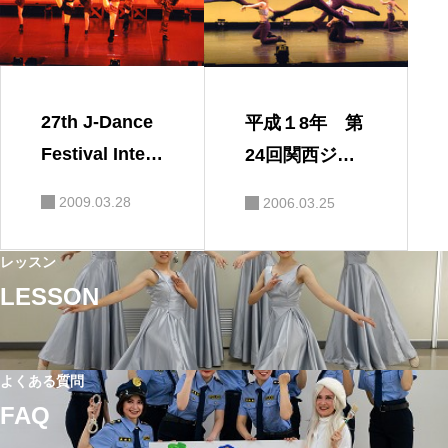
27th J-Dance
平成１8年 第
Festival Intern
24回関西ジャ
ational2009
ズダンスフェ
2009.03.28
2006.03.25
スティバル
レッスン
LESSON
よくある質問
FAQ