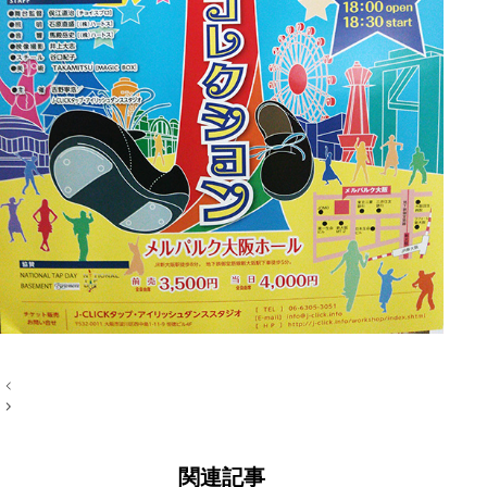
投
稿
ナ
ビ
ゲ
ー
関連記事