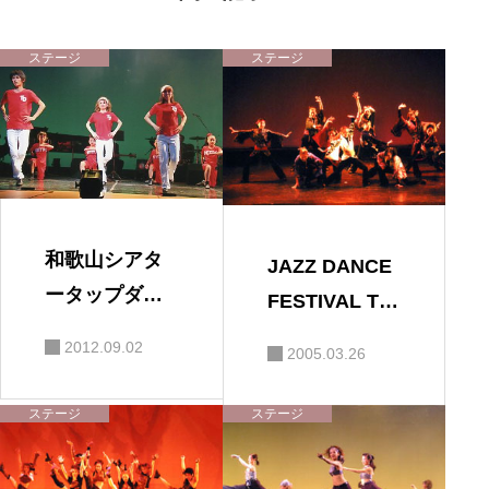
シ
ョ
ン
ステージ
ステージ
和歌山シアタ
JAZZ DANCE
ータップダン
FESTIVAL Th
スフェスティ
e 23st 第23回
2012.09.02
2005.03.26
バル
ジャズダンス
フェスティバ
ステージ
ステージ
ル