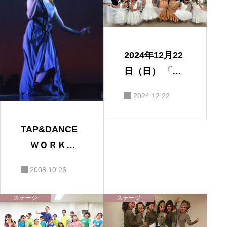
2024年12月22
日（日） 「20
24さよならコ
2024.12.22
ンサート」
TAP&DANCE
ＷＯＲＫＳ
ＨＯＰ 「宅
2008.10.26
原浩一タップ
ダンサー60周
ステージ
ステージ
年記念」