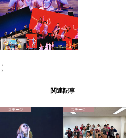
投
稿
ナ
ビ
ゲ
ー
関連記事
シ
ョ
ン
ステージ
ステージ