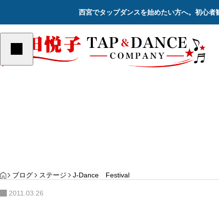
西宮でタップダンスを始めたい方へ。初心者
ステージ
ステージ
YOGA
PILATES
サンプルテキスト。サンプルテキス
サンプルテキスト。サン
ト。
ト。
Re
HOME
ブログ
ステージ
J-Dance Festival
2011.03.26
2023年12月17日（日） 「2023さよならコン
サート」