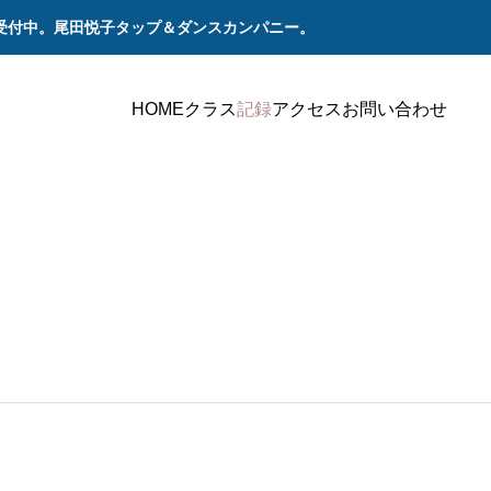
受付中。尾田悦子タップ＆ダンスカンパニー。
HOME
クラス
記録
アクセス
お問い合わせ
ステージ
ステ
ならコン
2020年12月6日（日） 「2020さよならコンサ
2019年
ート」
ート」ゲ