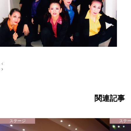
投
稿
ナ
ビ
ゲ
ー
シ
ョ
関連記事
ン
ステージ
ステ