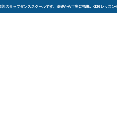
歓迎のタップダンススクールです。基礎から丁寧に指導。体験レッスン
ステージ
記録
プルテキス
cord
20021年12月12日（日） 「2021さよ
サート」