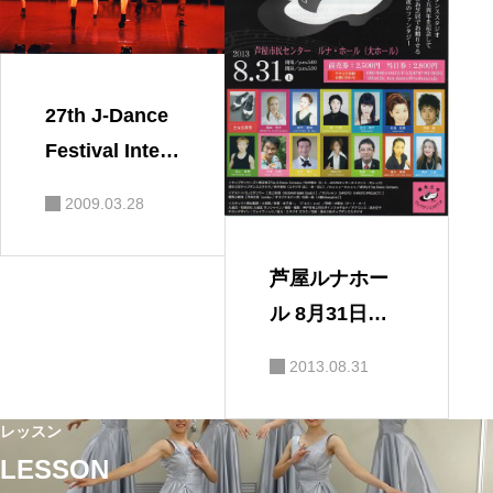
ＨＹＴＨＭ
ＶＯＬ．１１
27th J-Dance
Festival Intern
ational2009
2009.03.28
芦屋ルナホー
ル 8月31日
（土）
2013.08.31
レッスン
LESSON