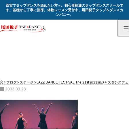
西宮でタップダンスを始めたい方へ。初心者歓迎のタップダンススクールで
す。基礎から丁寧に指導。体験レッスン受付中。尾田悦子タップ＆ダンスカ
ンパニー。
記録
Record
HOME
ブログ
ステージ
JAZZ DANCE FESTIVAL The 21st 第21回ジャズダン
2003.03.23