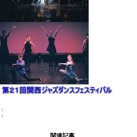
投
稿
ナ
ビ
ゲ
ー
関連記事