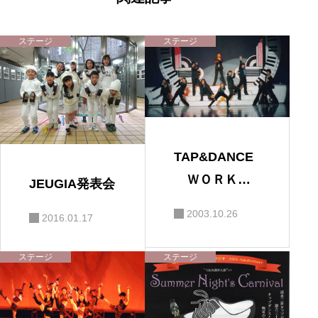
シ
ョ
ン
ステージ
ステージ
TAP&DANCE
ＷＯＲＫＳ
JEUGIA発表会
ＨＯＰ 「Ｉ
2003.10.26
2016.01.17
Ｔ’Ｓ ＳＨＯ
Ｗ ＴＩＭ
ステージ
ステージ
Ｅ ２００
３」 ＫＥＥ
Ｐ ＯＮ Ｒ